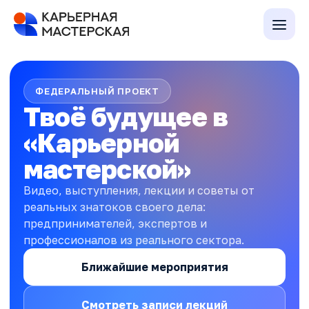
ФЕДЕРАЛЬНЫЙ ПРОЕКТ
Твоё будущее
в
«Карьерной
мастерской»
Видео, выступления, лекции и советы от
реальных знатоков своего дела:
предпринимателей, экспертов и
профессионалов из реального сектора.
Ближайшие мероприятия
Смотреть записи лекций