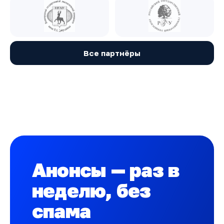
Все партнёры
Анонсы — раз в
неделю, без
спама