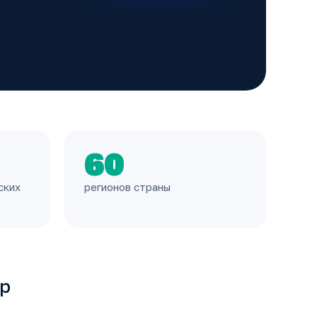
60
ских
регионов страны
тр