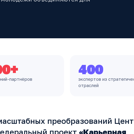
00+
400
ний-партнёров
экспертов из стратегиче
отраслей
 масштабных преобразований Цен
Федеральный проект
«Карьерная