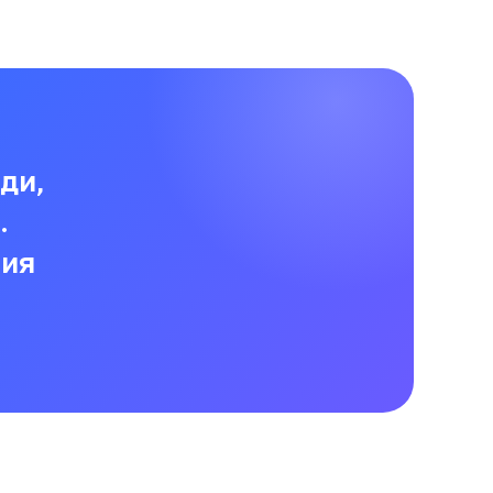
ди,
.
сия