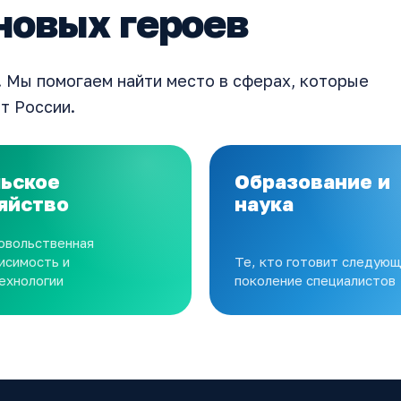
новых героев
 Мы помогаем найти место в сферах, которые
т России.
ьское
Образование и
яйство
наука
овольственная
исимость и
Те, кто готовит следую
ехнологии
поколение специалистов