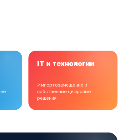
IT и технологии
Импортозамещение и
щее
собственные цифровые
решения