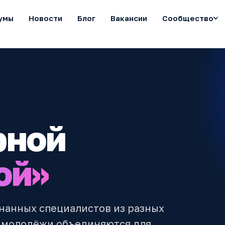
умы
Новости
Блог
Вакансии
Сообщество
рной
ой»
знанных специалистов из разных
я молодёжи объединяются для