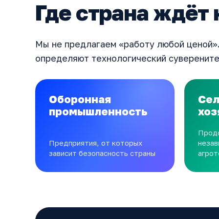
Где страна ждёт 
Мы не предлагаем «работу любой ценой».
определяют технологический суверените
Оборонная
Сел
промышленность
хоз
Прод
Предприятия, от которых
незав
зависит безопасность страны
агрот