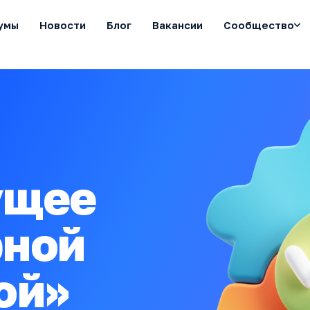
умы
Новости
Блог
Вакансии
Сообщество
ущее
рной
ой»