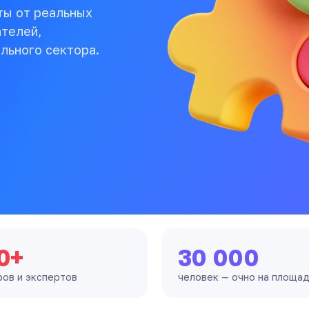
ты от реальных
ателей,
льного сектора.
0+
30 000
ров и экспертов
человек — очно на площа