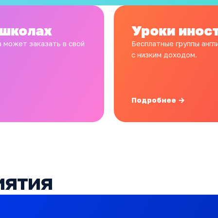
 школах
Уроки инос
 может заказать в свой
Бесплатные группы англ
с низким доходом.
Подробнее →
иятия