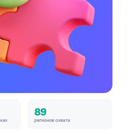
89
дках
регионов охвата