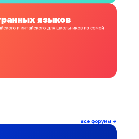
транных языков
ийского и китайского для школьников из семей
Все форумы →