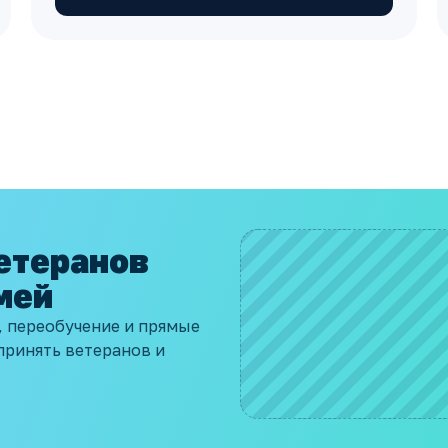
етеранов
мей
 переобучение и прямые
принять ветеранов и