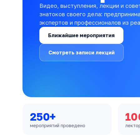
Видео, выступления, лекции и сове
знатоков своего дела: предприним
экспертов и профессионалов из реа
Ближайшие мероприятия
Смотреть записи лекций
250+
10
мероприятий проведено
лекто