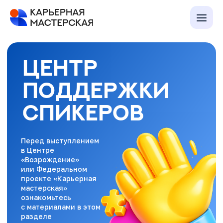
ЦЕНТР
ПОДДЕРЖКИ
СПИКЕРОВ
Перед выступлением
в Центре
«Возрождение»
или Федеральном
проекте «Карьерная
мастерская»
ознакомьтесь
с материалами в этом
разделе
1. БУДУЩЕЕ В
РОССИИ