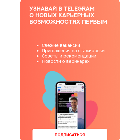
Узнавай в Telegram
о новых карьерных
возможностях первым
Свежие вакансии
Приглашения на стажировки
Советы и рекомендации
Новости о вебинарах
ПОДПИСАТЬСЯ