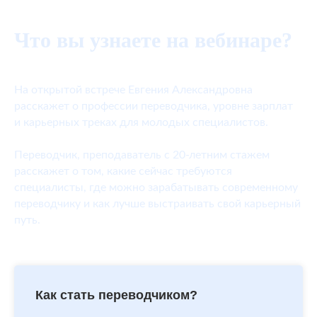
Что вы узнаете на вебинаре?
На открытой встрече Евгения Александровна
расскажет о профессии переводчика, уровне зарплат
и карьерных треках для молодых специалистов.
Переводчик, преподаватель с 20-летним стажем
расскажет о том, какие сейчас требуются
специалисты, где можно зарабатывать современному
переводчику и как лучше выстраивать свой карьерный
путь.
Как стать переводчиком?