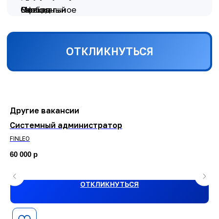
Другие вакансии
Системный администратор
Сп
пр
FINLEO
ОО
60 000
р
87
ОТКЛИКНУТЬСЯ