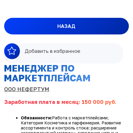
НАЗАД
Добавить в избранное
МЕНЕДЖЕР ПО
МАРКЕТПЛЕЙСАМ
ООО НЕФЕРТУМ
Заработная плата в месяц: 150 000 руб.
Обязанности:
Работа с маркетплейсами;
Категория Косметика и парфюмерия. Развитие
ассортимента и контроль стока: расширение
ассортиментной матрицы, заведение новых и
своевременная подсортировка товаров и т.д.;
Модерация контента под требований
маркетплейсов; Мониторинг цен, управление
промоакциями; Работа по продвижению
продукции: использование внутренних
инструментов продвижения на маркетплейсах;
Анализ оборачиваемости и повышение
эффективности промо-акций; Контроль движения
товара, ценообразования и анализ статистики
продаж. Работа с обращениями покупателей на