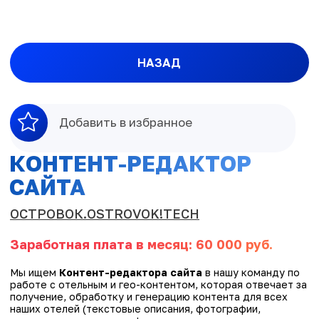
НАЗАД
Добавить в избранное
КОНТЕНТ-РЕДАКТОР
САЙТА
ОСТРОВОК.OSTROVOK!TECH
Заработная плата в месяц: 60 000 руб.
Мы ищем
Контент-редактора сайта
в нашу команду по
работе с отельным и гео-контентом, которая отвечает за
получение, обработку и генерацию контента для всех
наших отелей (текстовые описания, фотографии,
соответствие контента фильтрам поиска и многое
другое).
График сменный: 2/2
Чем предстоит заниматься:
работа над поиском
дублей отелей у нас в системе;
работа над поиском ошибок объединения отелей
у нас в системе;
оперативное взаимодействие с коллегами,
дежурства по выполнению мелких задач на